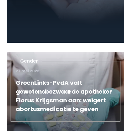
Gender
27 mei 2026
GroenLinks-PvdA valt
gewetensbezwaarde apotheker
Florus Krijgsman aan: weigert
abortusmedicatie te geven