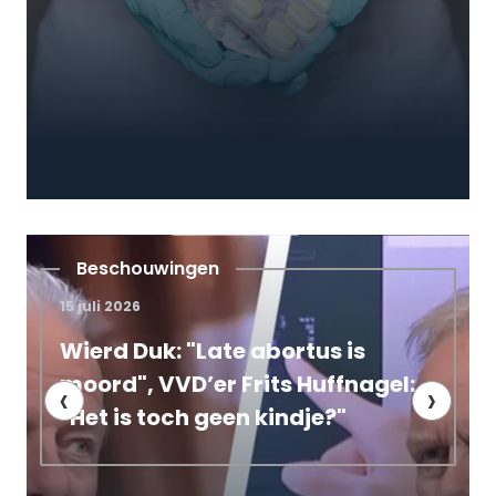
Campagnenieuws
10 maart 2026
is
De straat op tegen abortus in
nagel:
Den Haag en Leiden: satanist
‹
›
scanderen demonische leuze