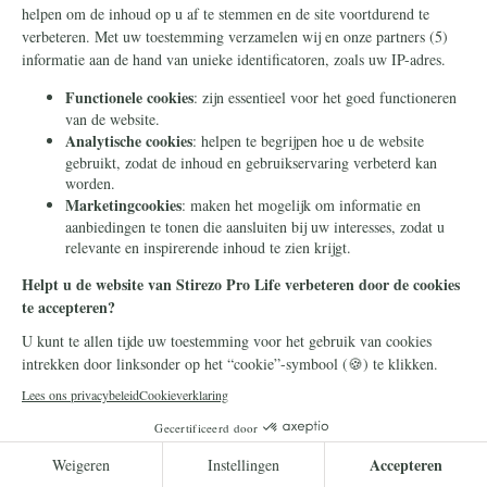
Pro Life
15 juni 2026
Valt de 'consensus' over
abortus in Europa uit elkaar?
Is abortus een 'afgedane' kwestie in
Europa? Op het eerste gezicht lijkt dat
zeker zo.
Lees meer