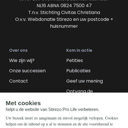
NL16 ABNA 0824 7500 47
T.n.v. Stichting Civitas Christiana
O.v.v. Webdonatie Stirezo en uw postcode +
huisnummer
Over ons
Kom in actie
Wie zijn wij?
Petities
Onze successen
Publicaties
Contact
Geef uw mening
Ontvang de
nieuwsbrief
Steun ons
Info
Nieuwsbrief
Contact