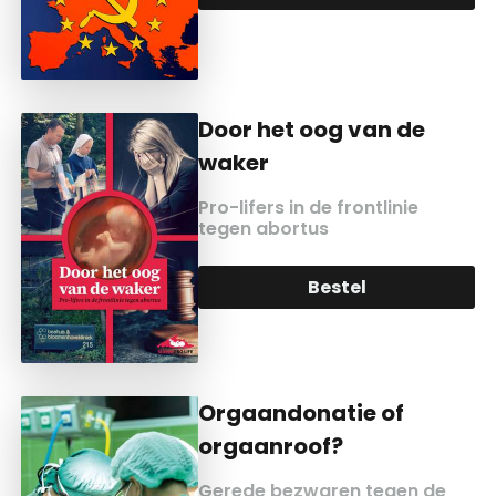
Door het oog van de
waker
Pro-lifers in de frontlinie
tegen abortus
Bestel
Orgaandonatie of
orgaanroof?
Gerede bezwaren tegen de