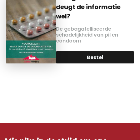
deugt de informatie
wel?
De gebagatelliseerde
schadelijkheid van pil en
condoom
Bestel