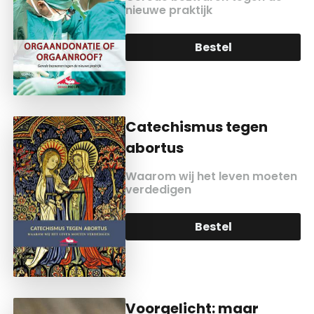
nieuwe praktijk
Bestel
Catechismus tegen
abortus
Waarom wij het leven moeten
verdedigen
Bestel
Voorgelicht: maar