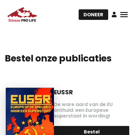
DONEER
Bestel onze publicaties
EUSSR
De ware aard van de EU
onthuld: een Europese
superstaat in wording!
Bestel