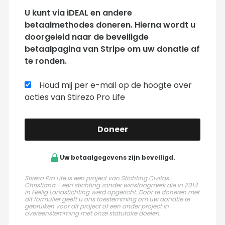
U kunt via iDEAL en andere
betaalmethodes doneren. Hierna wordt u
doorgeleid naar de beveiligde
betaalpagina van Stripe om uw donatie af
te ronden.
Houd mij per e-mail op de hoogte over
acties van Stirezo Pro Life
Doneer
Uw betaalgegevens zijn beveiligd.
Stirezo Pro Life is een project van Stichting Civitas
Christiana - een stichting zonder winstoogmerk die in 2014
in Heilig Landstichting werd opgericht. Door te doneren met
dit formulier geeft u ons toestemming om uw donatie te
gebruiken voor dit project of een ander project in
overeenstemming met onze statutaire doelen.