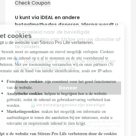
U kunt via iDEAL en andere
betaalmethodes doneren. Hierna wordt u
doorgeleid naar de beveiligde
betaalpagina van Stripe om uw donatie af
te ronden.
Houd mij per e-mail op de hoogte over
acties van Stirezo Pro Life
Doneer
Uw betaalgegevens zijn beveiligd.
Stirezo Pro Life is een project van Stichting Civitas
Christiana - een stichting zonder winstoogmerk die in 2014
in Heilig Landstichting werd opgericht. Door te doneren met
dit formulier geeft u ons toestemming om uw donatie te
gebruiken voor dit project of een ander project in