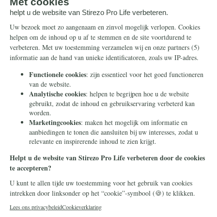
E-mailadres:
*
Subscribed
Ik sluit mij aan bij meer dan {count}
Nederlanders en blijf graag per e-mail op de
hoogte van de strijd.
Ik teken!
Door verder te gaan gaat u ermee akkoord correspondentie
van Stichting Civitas Christiana te ontvangen. In ons
privacybeleid
leggen we uit hoe we uw gegevens beschermen
en gebruiken. U kunt op elk moment uitschrijven.