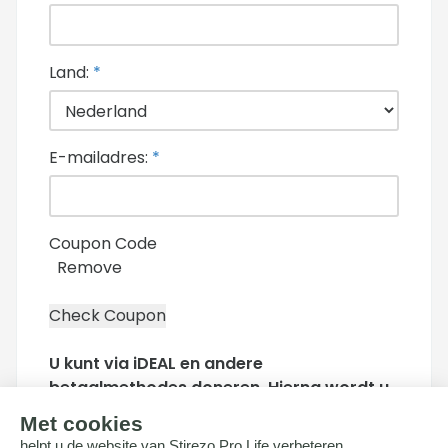
Land:
*
E-mailadres:
*
Coupon Code
Remove
U kunt via iDEAL en andere
betaalmethodes doneren. Hierna wordt u
doorgeleid naar de beveiligde
betaalpagina van Stripe om uw donatie af