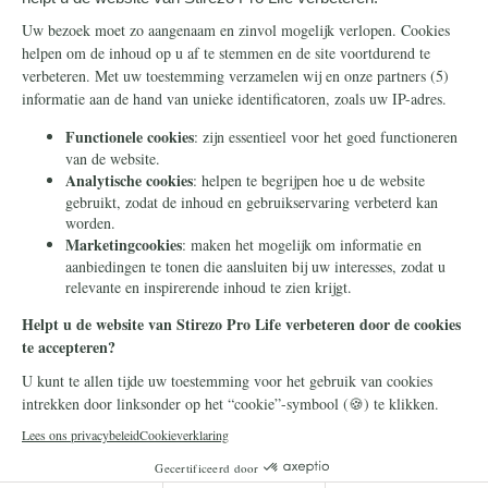
te ronden.
Houd mij per e-mail op de hoogte over
acties van Stirezo Pro Life
Doneer
Uw betaalgegevens zijn beveiligd.
Stirezo Pro Life is een project van Stichting Civitas
Christiana - een stichting zonder winstoogmerk die in 2014
in Heilig Landstichting werd opgericht. Door te doneren met
dit formulier geeft u ons toestemming om uw donatie te
gebruiken voor dit project of een ander project in
overeenstemming met onze statutaire doelen.
© 2026 Stichting Civitas Christiana
Cookieverklaring
Privacy