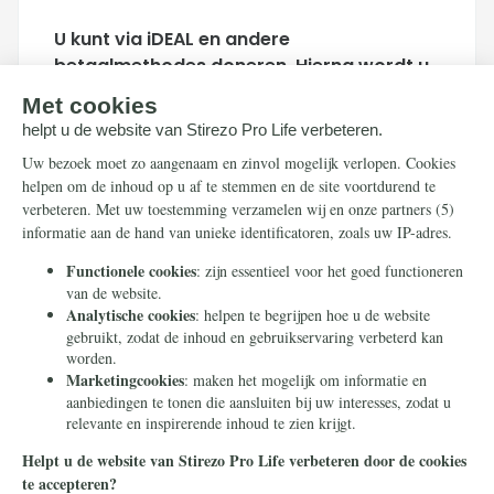
U kunt via iDEAL en andere
betaalmethodes doneren. Hierna wordt u
doorgeleid naar de beveiligde
betaalpagina van Stripe om uw donatie af
te ronden.
Houd mij per e-mail op de hoogte over
acties van Stirezo Pro Life
Doneer
Uw betaalgegevens zijn beveiligd.
Stirezo Pro Life is een project van Stichting Civitas
Christiana - een stichting zonder winstoogmerk die in 2014
in Heilig Landstichting werd opgericht. Door te doneren met
dit formulier geeft u ons toestemming om uw donatie te
gebruiken voor dit project of een ander project in
overeenstemming met onze statutaire doelen.