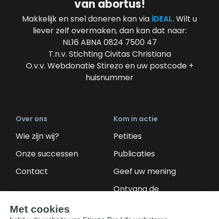
van abortus!
Makkelijk en snel doneren kan via
iDEAL
. Wilt u
liever zelf overmaken, dan kan dat naar:
NL16 ABNA 0824 7500 47
T.n.v. Stichting Civitas Christiana
O.v.v. Webdonatie Stirezo en uw postcode +
huisnummer
Over ons
Kom in actie
Wie zijn wij?
Petities
Onze successen
Publicaties
Contact
Geef uw mening
Ontvang de
nieuwsbrief