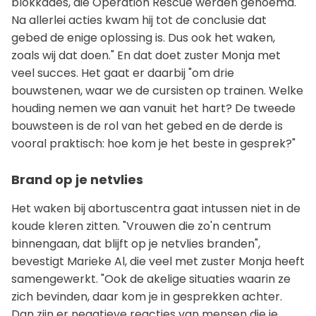
blokkades, die Operation Rescue werden genoemd.
Na allerlei acties kwam hij tot de conclusie dat
gebed de enige oplossing is. Dus ook het waken,
zoals wij dat doen." En dat doet zuster Monja met
veel succes. Het gaat er daarbij "om drie
bouwstenen, waar we de cursisten op trainen. Welke
houding nemen we aan vanuit het hart? De tweede
bouwsteen is de rol van het gebed en de derde is
vooral praktisch: hoe kom je het beste in gesprek?"
Brand op je netvlies
Het waken bij abortuscentra gaat intussen niet in de
koude kleren zitten. "Vrouwen die zo'n centrum
binnengaan, dat blijft op je netvlies branden",
bevestigt Marieke Al, die veel met zuster Monja heeft
samengewerkt. "Ook de akelige situaties waarin ze
zich bevinden, daar kom je in gesprekken achter.
Dan zijn er negatieve reacties van mensen die je