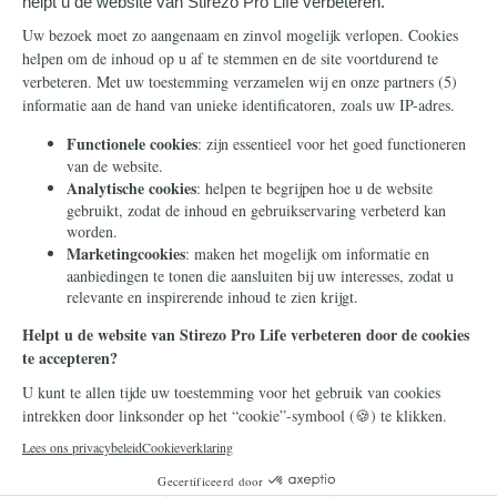
Steun ons
Info
Nieuwsbrief
Contact
Eenmalig
Ontvang onze
Telegram-berichten
Maandelijks
Privacy
Periodiek
Nalaten
Zelf overschrijven
© 2026 Stichting Civitas Christiana
Cookieverklaring
Privacy