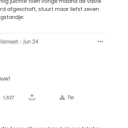
chtig juichte toen vorige maand de vaste
rd afgeschaft, stuurt maar liefst zeven
ogstandje: