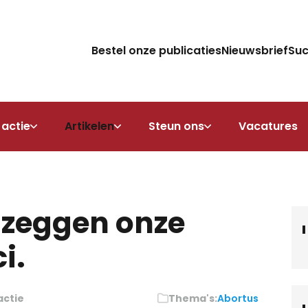
Bestel onze publicaties
Nieuwsbrief
Su
 actie
Artikelen
Steun ons
Vacatures
t zeggen onze
i.
actie
Thema's:
Abortus