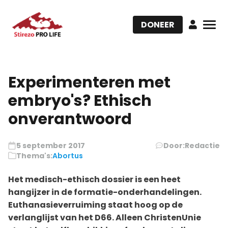
DONEER
Experimenteren met
embryo's? Ethisch
onverantwoord
5 september 2017
Door:
Redactie
Thema's:
Abortus
Het medisch-ethisch dossier is een heet
hangijzer in de formatie-onderhandelingen.
Euthanasieverruiming staat hoog op de
verlanglijst van het D66. Alleen ChristenUnie