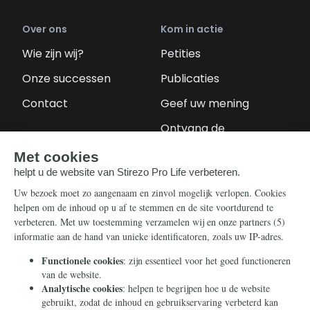
Over ons
Kom in actie
Wie zijn wij?
Petities
Onze successen
Publicaties
Contact
Geef uw mening
Ontvang de
nieuwsbrief
Steun ons
Info
Nieuwsbrief
Contact
Eenmalig
Ontvang onze
Telegram-berichten
Maandelijks
Privacy
Periodiek