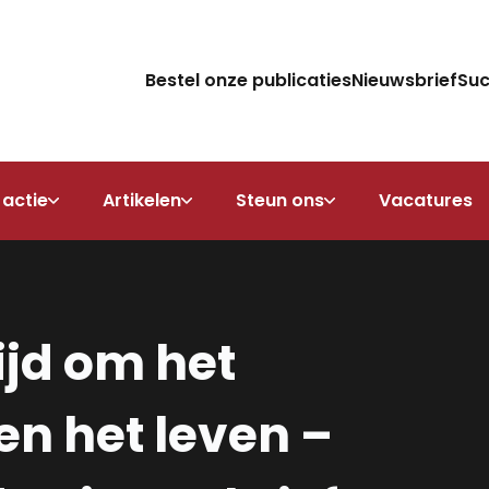
Bestel onze publicaties
Nieuwsbrief
Su
 actie
Artikelen
Steun ons
Vacatures
rijd om het
n het leven –