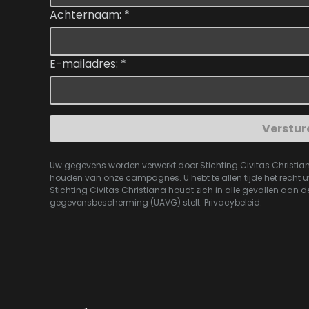
Achternaam:
*
E-mailadres:
*
Verstur
Uw gegevens worden verwerkt door Stichting Civitas Christia
houden van onze campagnes. U hebt te allen tijde het recht uw 
Stichting Civitas Christiana houdt zich in alle gevallen aan 
gegevensbescherming (UAVG) stelt.
Privacybeleid
.