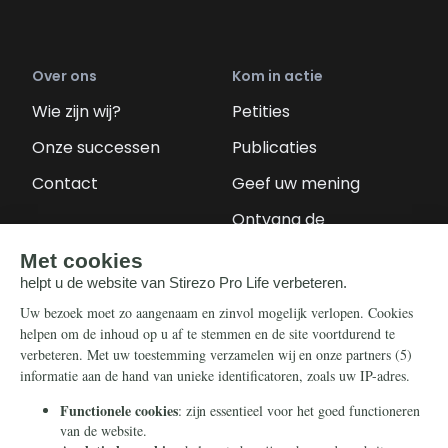
Over ons
Kom in actie
Wie zijn wij?
Petities
Onze successen
Publicaties
Contact
Geef uw mening
Ontvang de
nieuwsbrief
Steun ons
Info
Nieuwsbrief
Contact
Eenmalig
Ontvang onze
Telegram-berichten
Maandelijks
Privacy