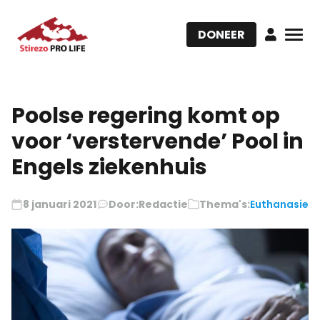
DONEER
Poolse regering komt op
voor ‘verstervende’ Pool in
Engels ziekenhuis
8 januari 2021
Door:
Redactie
Thema's:
Euthanasie