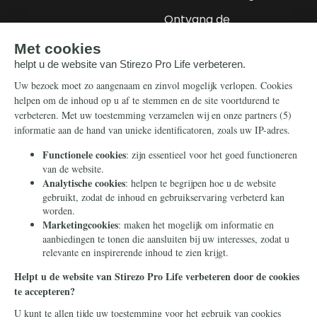
Ontvang de
nieuwsbrief
Steun ons
Info
Nieuwsbrief
Contact
Eenmalig
Ontvang onze
Telegram-berichten
Maandelijks
Privacy
Periodiek
Nalaten
Zelf overschrijven