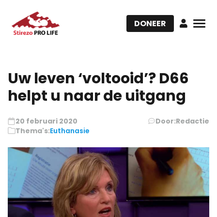
DONEER
Uw leven ‘voltooid’? D66
helpt u naar de uitgang
20 februari 2020
Door:
Redactie
Thema's:
Euthanasie