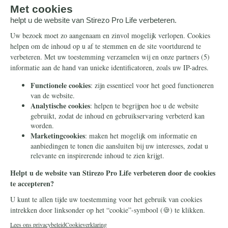
E-mailadres:
*
Subscribed
Ik sluit mij aan bij meer dan {count}
Nederlanders en blijf graag per e-mail op de
hoogte van de strijd.
Ik teken!
Door verder te gaan gaat u ermee akkoord correspondentie
van Stichting Civitas Christiana te ontvangen. In ons
privacybeleid
leggen we uit hoe we uw gegevens beschermen
en gebruiken. U kunt op elk moment uitschrijven.