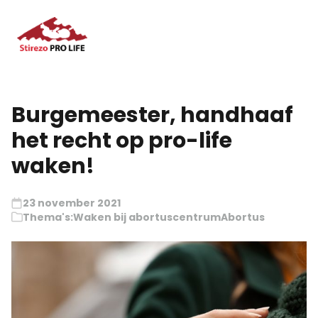
Burgemeester, handhaaf
het recht op pro-life
waken!
23 november 2021
Thema's:
Waken bij abortuscentrum
Abortus