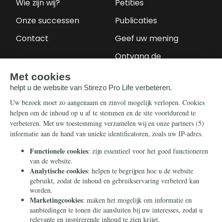
Wie zijn wij?
Petities
Onze successen
Publicaties
Contact
Geef uw mening
Ontvang de
nieuwsbrief
Steun ons
Info
Nieuwsbrief
Contact
Eenmalig
Ontvang onze
Telegram-berichten
Maandelijks
Privacy
Periodiek
Nalaten
Zelf overschrijven