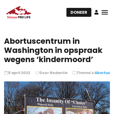
DONEER
Abortuscentrum in
Washington in opspraak
wegens ‘kindermoord’
8 april 2022
Door:
Redactie
Thema's:
Abortus