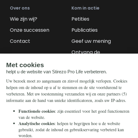
Over ons
Kom in actie
Wie zijn wij?
Petities
Onze successen
Publicaties
Contact
Geef uw mening
Ontvang de
nieuwsbrief
Steun ons
Info
Nieuwsbrief
Contact
Eenmalig
Ontvang onze
Telegram-berichten
Maandelijks
Privacy
Periodiek
Nalaten