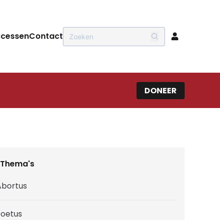
ccessen
Contact
DONEER
Thema's
Abortus
Foetus