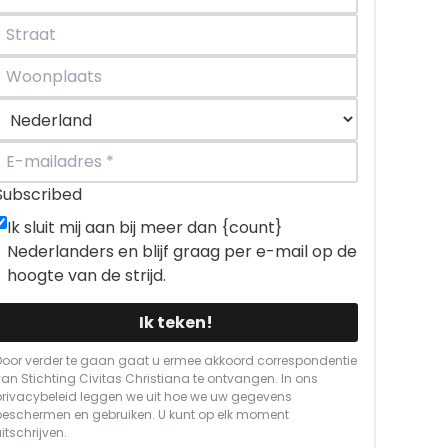
Subscribed
Ik sluit mij aan bij meer dan {count}
Nederlanders en blijf graag per e-mail op de
hoogte van de strijd.
Ik teken!
Door verder te gaan gaat u ermee akkoord correspondentie
van Stichting Civitas Christiana te ontvangen. In ons
privacybeleid
leggen we uit hoe we uw gegevens
beschermen en gebruiken. U kunt op elk moment
itschrijven.