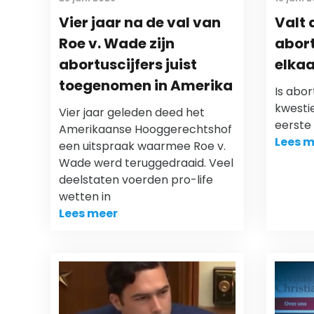
Vier jaar na de val van
Valt 
Roe v. Wade zijn
abort
abortuscijfers juist
elkaa
toegenomen in Amerika
Is abor
kwesti
Vier jaar geleden deed het
eerste 
Amerikaanse Hooggerechtshof
Lees m
een uitspraak waarmee Roe v.
Wade werd teruggedraaid. Veel
deelstaten voerden pro-life
wetten in
Lees meer