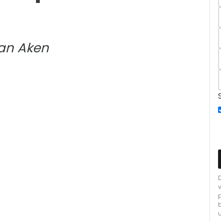
van Aken
u