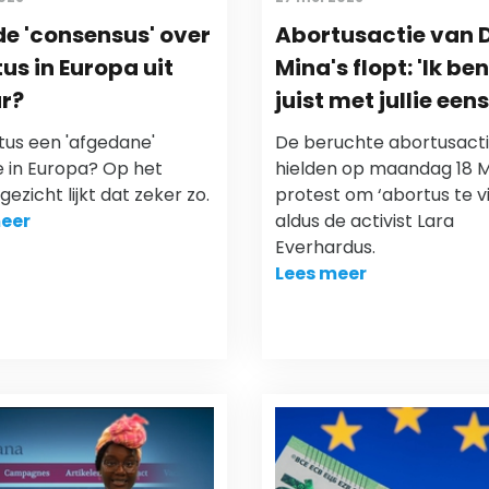
de 'consensus' over
Abortusactie van D
us in Europa uit
Mina's flopt: 'Ik be
r?
juist met jullie eens
tus een 'afgedane'
De beruchte abortusacti
e in Europa? Op het
hielden op maandag 18 M
gezicht lijkt dat zeker zo.
protest om ‘abortus te vi
eer
aldus de activist Lara
Everhardus.
Lees meer