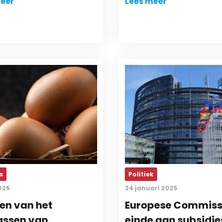
eer
Lees meer
s
Politiek
2025
24 januari 2025
en van het
Europese Commissi
assen van
einde aan subsidie