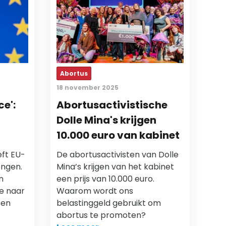
Abortus
18 november 2025
ce':
Abortusactivistische
Dolle Mina's krijgen
10.000 euro van kabinet
eft EU-
De abortusactivisten van Dolle
ongen.
Mina’s krijgen van het kabinet
n
een prijs van 10.000 euro.
ie naar
Waarom wordt ons
een
belastinggeld gebruikt om
abortus te promoten?