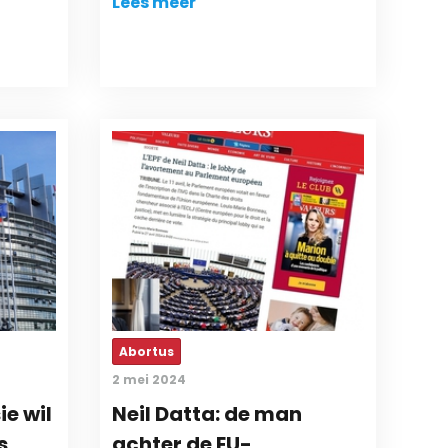
Lees meer
Abortus
2 mei 2024
e wil
Neil Datta: de man
s
achter de EU-