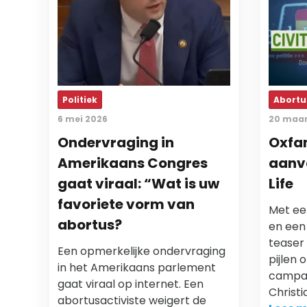
Politiek
Abortu
6 mei 2026
20 maar
Ondervraging in
Oxfa
Amerikaans Congres
aanva
gaat viraal: “Wat is uw
Life
favoriete vorm van
Met ee
abortus?
en een
teaser
Een opmerkelijke ondervraging
pijlen 
in het Amerikaans parlement
campag
gaat viraal op internet. Een
Christi
abortusactiviste weigert de