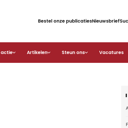
Bestel onze publicaties
Nieuwsbrief
Su
 actie
Artikelen
Steun ons
Vacatures