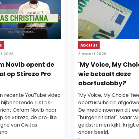
s
Abortus
t 2026
3 maart 2026
m Novib opent de
'My Voice, My Choi
l op Stirezo Pro
wie betaalt deze
abortuslobby?
n recente YouTube video
'My Voice, My Choice' he
 bijbehorende TikTok-
abortussubsidie afgedw
 richt Oxfam Novib haar
De media noemen dit ee
op de Stirezo, de pro-life
"burgerinitiatief". Maar w
ne van Civitas
geldstromen kijkt, krijgt 
ana
ander beeld.