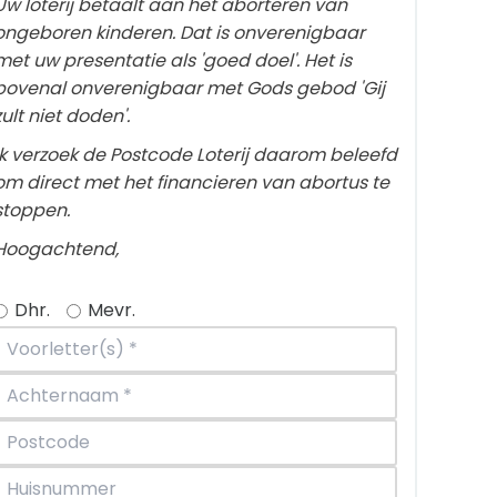
Uw loterij betaalt aan het aborteren van
ongeboren kinderen. Dat is onverenigbaar
met uw presentatie als 'goed doel'. Het is
bovenal onverenigbaar met Gods gebod 'Gij
zult niet doden'.
Ik verzoek de Postcode Loterij daarom beleefd
om direct met het financieren van abortus te
stoppen.
Hoogachtend,
Dhr.
Mevr.