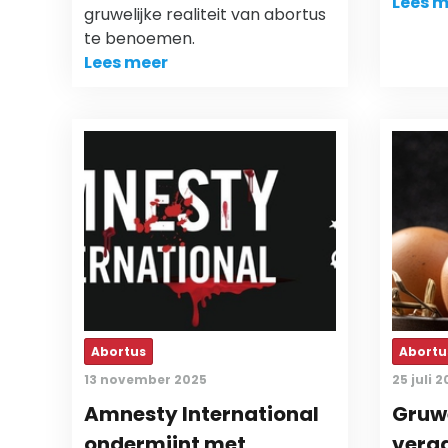
Lees m
gruwelijke realiteit van abortus
te benoemen.
Lees meer
Abortus
Abortu
13 november 2025
25 juli 
Amnesty International
Gruw
ondermijnt met
verg