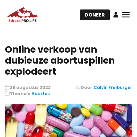
DONEER
Online verkoop van
dubieuze abortuspillen
explodeert
29 augustus 2022
Door:
Calvin Freiburger
Thema's:
Abortus