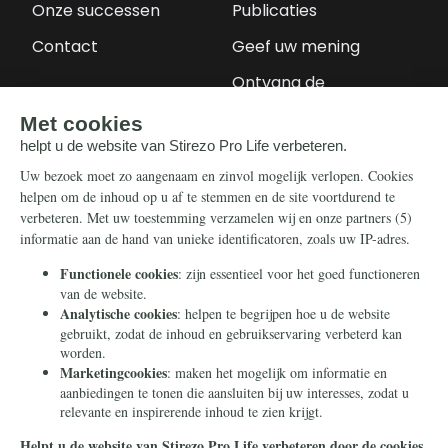
Onze successen
Publicaties
Contact
Geef uw mening
Ontvang de
nieuwsbrief
Steun ons
Info
Nieuwsbrief
Contact
Eenmalig
Ontvang onze
Telegram-berichten
Maandelijks
Privacy
Periodiek
Nalaten
Zelf overschrijven