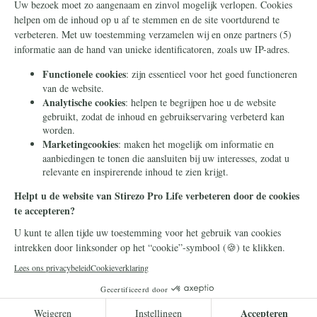
Steun ons
Info
Nieuwsbrief
Contact
Eenmalig
Ontvang onze
Telegram-berichten
Maandelijks
Privacy
Periodiek
Nalaten
Zelf overschrijven
© 2026 Stichting Civitas Christiana
Cookieverklaring
Privacy