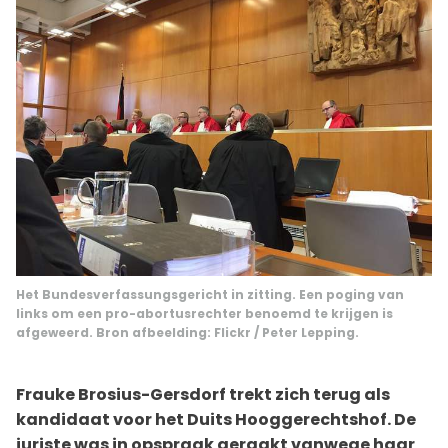
Het Bundesverfassungsgericht in zitting. Een poging van
links om een pro-abortusrechter benoemd te krijgen is
afgeweerd. Bron afbeelding:
Flickr / Peter Lepping
.
Frauke Brosius-Gersdorf trekt zich terug als
kandidaat voor het Duits Hooggerechtshof. De
juriste was in opspraak geraakt vanwege haar