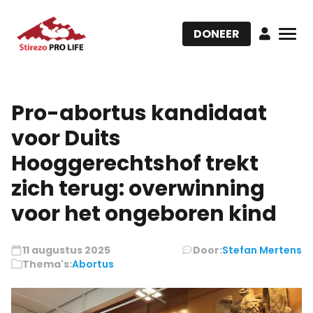
DONEER
Pro-abortus kandidaat
voor Duits
Hooggerechtshof trekt
zich terug: overwinning
voor het ongeboren kind
11 augustus 2025
Door:
Stefan Mertens
Thema's:
Abortus