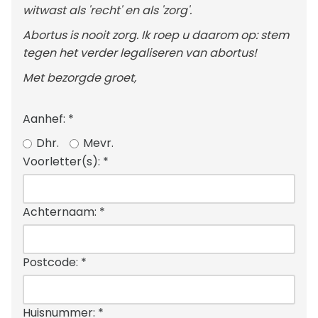
witwast als 'recht' en als 'zorg'.
Abortus is nooit zorg. Ik roep u daarom op: stem
tegen het verder legaliseren van abortus!
Met bezorgde groet,
Aanhef:
*
Dhr.
Mevr.
Voorletter(s):
*
Achternaam:
*
Postcode:
*
Huisnummer:
*