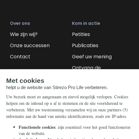
Over ons
Kom in actie
Wie zijn wij?
Petities
Onze successen
Publicaties
Contact
Geef uw mening
Ontvang de
nieuwsbrief
Steun ons
Info
Nieuwsbrief
Contact
Eenmalig
Ontvang onze
Telegram-berichten
Maandelijks
Privacy