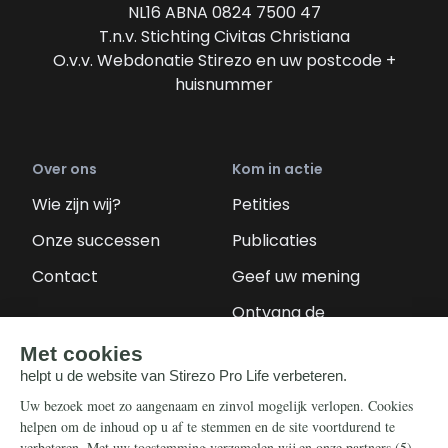
NL16 ABNA 0824 7500 47
T.n.v. Stichting Civitas Christiana
O.v.v. Webdonatie Stirezo en uw postcode +
huisnummer
Over ons
Kom in actie
Wie zijn wij?
Petities
Onze successen
Publicaties
Contact
Geef uw mening
Ontvang de
nieuwsbrief
Steun ons
Info
Nieuwsbrief
Contact