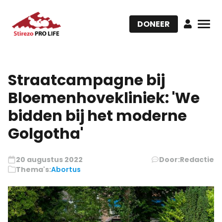
DONEER
Straatcampagne bij
Bloemenhovekliniek: 'We
bidden bij het moderne
Golgotha'
20 augustus 2022
Door:
Redactie
Thema's:
Abortus