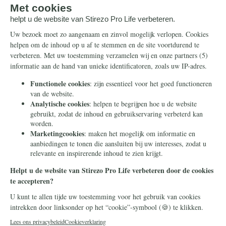
Steun ons
Info
Nieuwsbrief
Contact
Eenmalig
Ontvang onze
Telegram-berichten
Maandelijks
Privacy
Periodiek
Nalaten
Zelf overschrijven
© 2026 Stichting Civitas Christiana
Cookieverklaring
Privacy