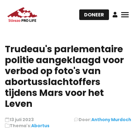
DONEER
Trudeau's parlementaire
politie aangeklaagd voor
verbod op foto's van
abortusslachtoffers
tijdens Mars voor het
Leven
13 juli 2023
Door:
Anthony Murdoch
Thema's:
Abortus