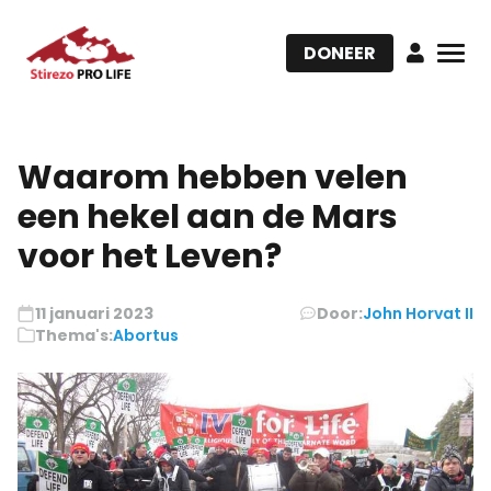
DONEER
Waarom hebben velen
een hekel aan de Mars
voor het Leven?
11 januari 2023
Door:
John Horvat II
Thema's:
Abortus