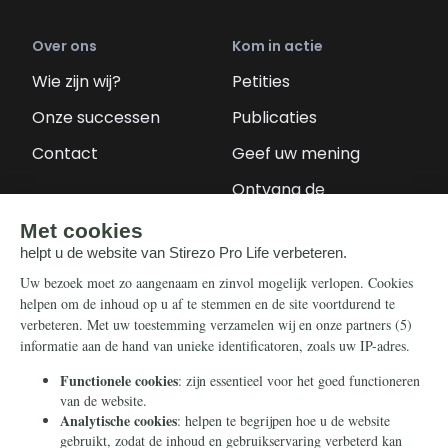
Over ons
Kom in actie
Wie zijn wij?
Petities
Onze successen
Publicaties
Contact
Geef uw mening
Ontvang de
nieuwsbrief
Steun ons
Info
Nieuwsbrief
Contact
Eenmalig
Ontvang onze
Telegram-berichten
Maandelijks
Privacy
Periodiek