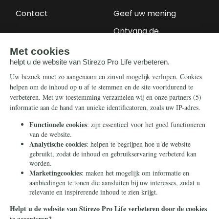
Contact
Geef uw mening
Ontvang de
nieuwsbrief
Steun ons
Info
Nieuwsbrief
Contact
Eenmalig
Ontvang onze
Telegram-berichten
Maandelijks
Privacy
Periodiek
Nalaten
Zelf overschrijven