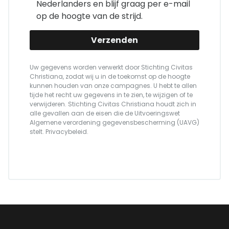
Nederlanders en blijf graag per e-mail
op de hoogte van de strijd.
Verzenden
Uw gegevens worden verwerkt door Stichting Civitas
Christiana, zodat wij u in de toekomst op de hoogte
kunnen houden van onze campagnes. U hebt te allen
tijde het recht uw gegevens in te zien, te wijzigen of te
verwijderen. Stichting Civitas Christiana houdt zich in
alle gevallen aan de eisen die de Uitvoeringswet
Algemene verordening gegevensbescherming (UAVG)
stelt.
Privacybeleid
.