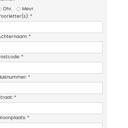
Dhr.
Mevr.
Voorletter(s):
*
Achternaam:
*
Postcode:
*
Huisnummer:
*
Straat:
*
Woonplaats:
*