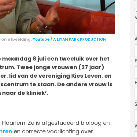
Bron afbeelding:
Youtube / A LIYAH PARK PRODUCTION
maandag 8 juli een tweeluik over het
trum. Twee jonge vrouwen (27 jaar)
, lid van de vereniging Kies Leven, en
tuscentrum te staan. De andere vrouw is
naar de kliniek’.
t Haarlem. Ze is afgestudeerd bioloog en
hten
en correcte voorlichting over