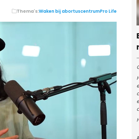
Thema's:
Waken bij abortuscentrum
Pro Life
H
e
e