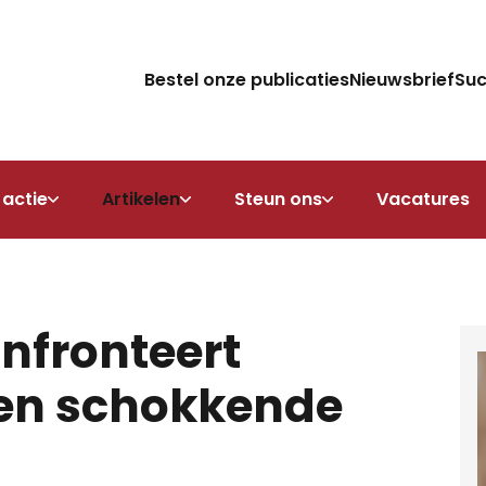
Bestel onze publicaties
Nieuwsbrief
Su
 actie
Artikelen
Steun ons
Vacatures
nfronteert
een schokkende