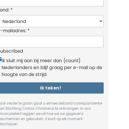
Land:
*
E-mailadres:
*
Subscribed
Ik sluit mij aan bij meer dan {count}
Nederlanders en blijf graag per e-mail op de
hoogte van de strijd.
Ik teken!
oor verder te gaan gaat u ermee akkoord correspondentie
an Stichting Civitas Christiana te ontvangen. In ons
rivacybeleid
leggen we uit hoe we uw gegevens
eschermen en gebruiken. U kunt op elk moment
itschrijven.