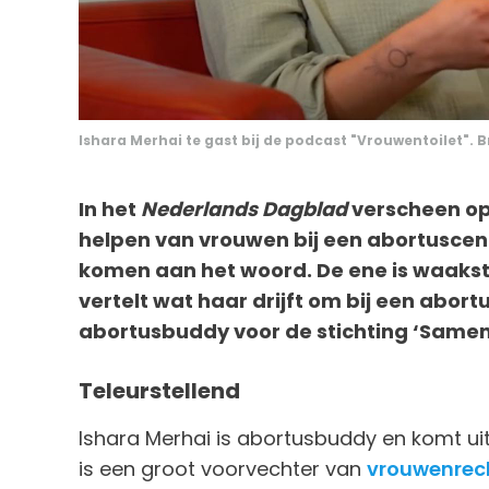
Ishara Merhai te gast bij de podcast "Vrouwentoilet". 
In het
Nederlands Dagblad
verscheen op 
helpen van vrouwen bij een abortuscen
komen aan het woord. De ene is waakster
vertelt wat haar drijft om bij een abor
abortusbuddy voor de stichting ‘Samen 
Teleurstellend
Ishara Merhai is abortusbuddy en komt ui
is een groot voorvechter van
vrouwenrec