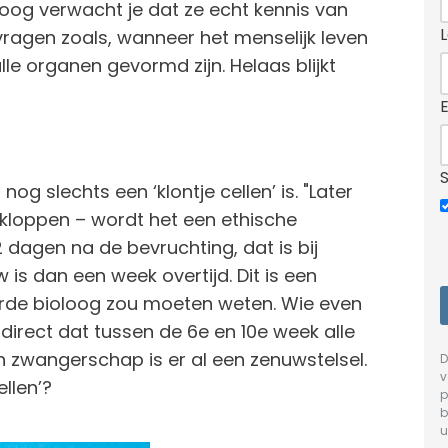
loog verwacht je dat ze echt kennis van
vragen zoals, wanneer het menselijk leven
le organen gevormd zijn. Helaas blijkt
og slechts een ‘klontje cellen’ is. "Later
 kloppen – wordt het een ethische
2 dagen na de bevruchting, dat is bij
is dan een week overtijd. Dit is een
erde bioloog zou moeten weten. Wie even
irect dat tussen de 6e en 10e week alle
 zwangerschap is er al een zenuwstelsel.
D
v
llen’?
p
b
u