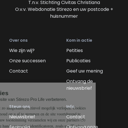
T.n.v. Stichting Civitas Christiana
O.v.v. Webdonatie Stirezo en uw postcode +
huisnummer
Over ons
Kom in actie
Wie zijn wij?
Petities
Onze successen
Publicaties
Contact
Geef uw mening
Ontvang de
nieuwsbrief
Steun ons
Info
Nieuwsbrief
Contact
Eenmalig
Ontvang onze