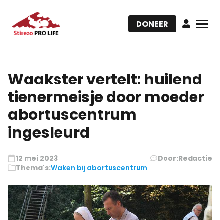
DONEER
Waakster vertelt: huilend
tienermeisje door moeder
abortuscentrum
ingesleurd
12 mei 2023
Door:
Redactie
Thema's:
Waken bij abortuscentrum