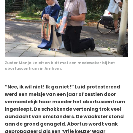
Zuster Monja knielt en bidt met een medewaker bij het
abortuscentrum in Arnhem.
“Nee, ik wil niet! Ik ga niet!” Luid protesterend
werd een meisje van een jaar of zestien door
vermoedelijk haar moeder het abortuscentrum
ingesleept. De schokkende vertoning trok veel
aandacht van omstanders. De waakster stond
aan de grond genageld. Abortus wordt vaak
gepropageerd als een ‘vrije keuze’ waar