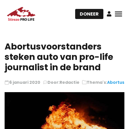
DONEER
Abortusvoorstanders
steken auto van pro-life
journalist in de brand
6 januari 2020
Door:
Redactie
Thema's:
Abortus