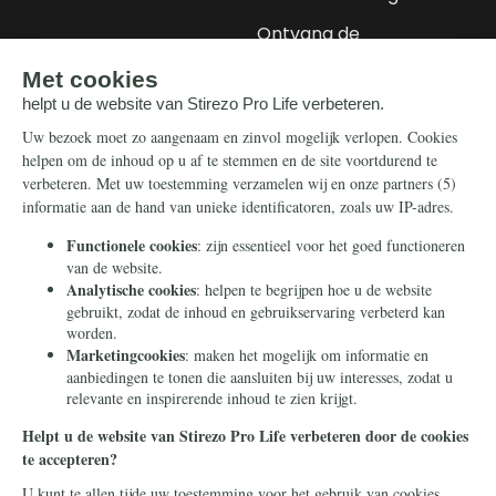
Ontvang de
nieuwsbrief
Steun ons
Info
Nieuwsbrief
Contact
Eenmalig
Ontvang onze
Telegram-berichten
Maandelijks
Privacy
Periodiek
Nalaten
Zelf overschrijven