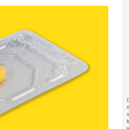
D
k
i