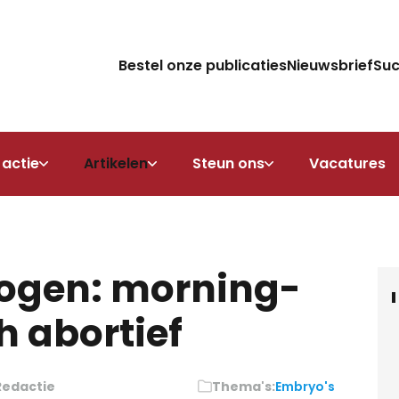
Bestel onze publicaties
Nieuwsbrief
Su
 actie
Artikelen
Steun ons
Vacatures
ogen: morning-
h abortief
Redactie
Thema's:
Embryo's