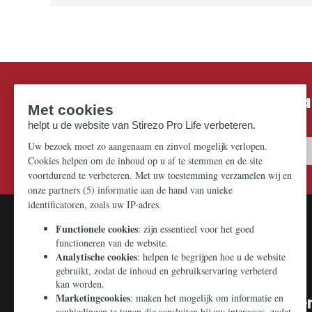
Mis niks in de strijd om ons pr
Zorg dat u geen enkel belangrijk artikel mist.
U kunt ongeboren kinderen redde