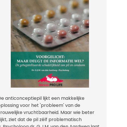
e anticonceptiepil lijkt een makkelijke
oplossing voor het 'probleem' van de
vrouwelijke vruchtbaarheid. Maar wie beter
ijkt, ziet dat de pil zélf problematisch
s. Psycholoog dr. G.J.M. van den Aardweg laat