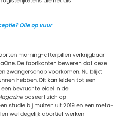
gisterijketens die het als
eptie? Olie op vuur
soorten morning-afterpillen verkrijgbaar
llaOne. De fabrikanten beweren dat deze
een zwangerschap voorkomen. Nu blijkt
unnen hebben. Dit kan leiden tot een
 een bevruchte eicel in de
Magazine
baseert zich op
n studie bij muizen uit 2019 en een meta-
len wel degelijk abortief werken.