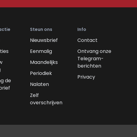
actie
Steun ons
Info
s
Nieuwsbrief
Contact
ties
Eenmalig
Ontvang onze
Telegram-
w
Maandelijks
berichten
g
Periodiek
Privacy
g de
Nalaten
brief
Zelf
overschrijven