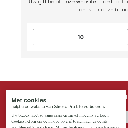
Uw gift helpt onze website in de lucht t
censuur onze bood
Mis niks in de strijd om ons pr
Zorg dat u geen enkel belangrijk artikel mist.