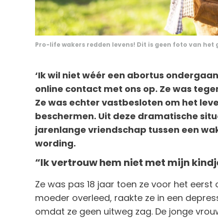
Pro-life wakers redden levens! Dit is geen foto van het g
‘Ik wil niet wéér een abortus ondergaa
online contact met ons op. Ze was tege
Ze was echter vastbesloten om het lev
beschermen. Uit deze dramatische sit
jarenlange vriendschap tussen een wak
wording.
“Ik vertrouw hem niet met mijn kindj
Ze was pas 18 jaar toen ze voor het eers
moeder overleed, raakte ze in een depres
omdat ze geen uitweg zag. De jonge vrou