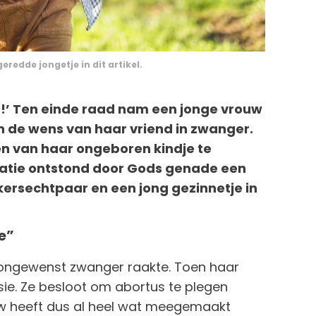
eredde jongetje in dit artikel.
n!’ Ten einde raad nam een jonge vrouw
n de wens van haar vriend in zwanger.
en van haar ongeboren kindje te
uatie ontstond door Gods genade een
ersechtpaar en een jong gezinnetje in
e”
t ongewenst zwanger raakte. Toen haar
sie. Ze besloot om abortus te plegen
w heeft dus al heel wat meegemaakt