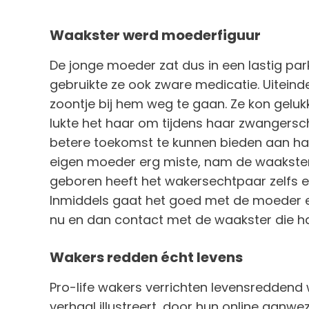
Waakster werd moederfiguur
De jonge moeder zat dus in een lastig park
gebruikte ze ook zware medicatie. Uiteind
zoontje bij hem weg te gaan. Ze kon gelukki
lukte het haar om tijdens haar zwangersc
betere toekomst te kunnen bieden aan ha
eigen moeder erg miste, nam de waakster d
geboren heeft het wakersechtpaar zelfs e
Inmiddels gaat het goed met de moeder e
nu en dan contact met de waakster die ha
Wakers redden écht levens
Pro-life wakers verrichten levensreddend 
verhaal illustreert, door hun online aanwe