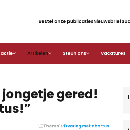
Bestel onze publicaties
Nieuwsbrief
Su
 actie
Artikelen
Steun ons
Vacatures
 jongetje gered!
tus!”
Thema's:
Ervaring met abortus