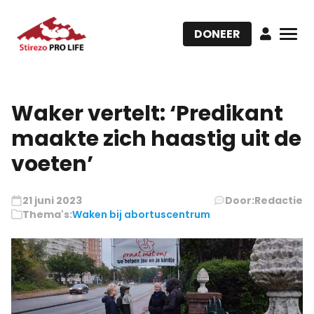
DONEER
Waker vertelt: ‘Predikant
maakte zich haastig uit de
voeten’
21 juni 2023
Door:
Redactie
Thema's:
Waken bij abortuscentrum