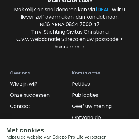
van abortus!
Makkelijk en snel doneren kan via
iDEAL
. Wilt u
liever zelf overmaken, dan kan dat naar:
NL16 ABNA 0824 7500 47
T.n.v. Stichting Civitas Christiana
O.v.v. Webdonatie Stirezo en uw postcode +
huisnummer
Over ons
Kom in actie
Wie zijn wij?
Petities
Onze successen
Publicaties
Contact
Geef uw mening
Ontvang de
nieuwsbrief