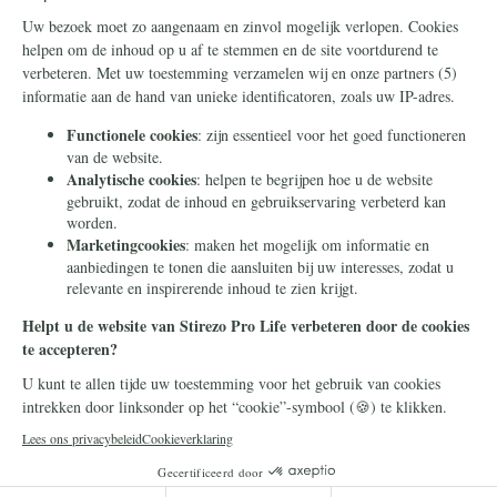
Steun ons
Info
Nieuwsbrief
Contact
Eenmalig
Ontvang onze
Telegram-berichten
Maandelijks
Privacy
Periodiek
Nalaten
Zelf overschrijven
© 2026 Stichting Civitas Christiana
Cookieverklaring
Privacy