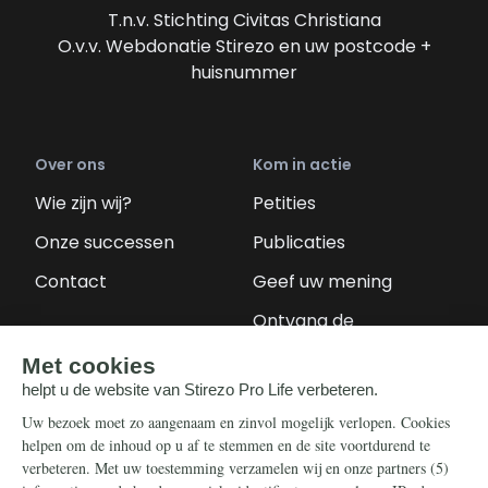
T.n.v. Stichting Civitas Christiana
O.v.v. Webdonatie Stirezo en uw postcode +
huisnummer
Over ons
Kom in actie
Wie zijn wij?
Petities
Onze successen
Publicaties
Contact
Geef uw mening
Ontvang de
nieuwsbrief
Steun ons
Info
Nieuwsbrief
Contact