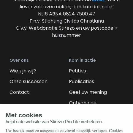
liever zelf overmaken, dan kan dat naar:
NL16 ABNA 0824 7500 47
T.n.v. Stichting Civitas Christiana
O.v.v. Webdonatie Stirezo en uw postcode +
huisnummer
Over ons
Kom in actie
Wie zijn wij?
Petities
Onze successen
Publicaties
Contact
Geef uw mening
Ontvang de
nieuwsbrief
Steun ons
Info