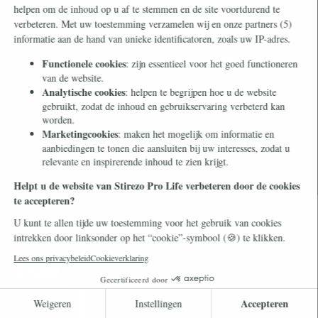
Nieuwsbrief
Contact
Eenmalig
Ontvang onze
Telegram-berichten
Maandelijks
Privacy
Periodiek
Nalaten
Zelf overschrijven
© 2026 Stichting Civitas Christiana
Cookieverklaring
Privacy
DONEER