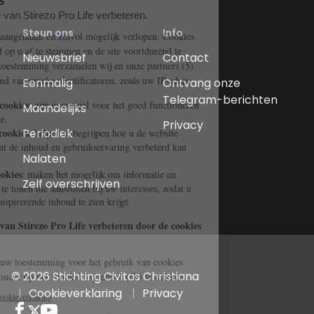
Steun ons
Info
Nieuwsbrief
Contact
Eenmalig
Ontvang onze
Telegram-berichten
Maandelijks
Privacy
Periodiek
Nalaten
Zelf overschrijven
© 2026 Stichting Civitas Christiana
Cookieverklaring
Privacy