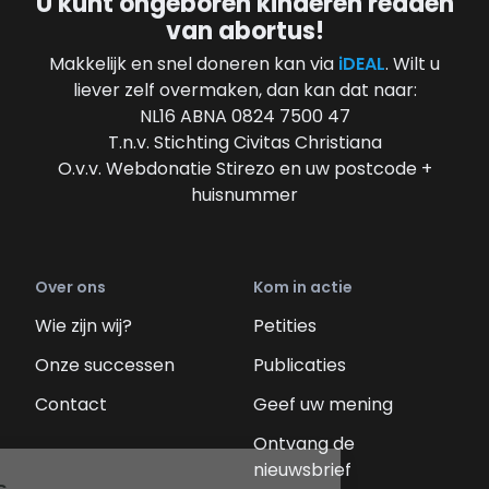
U kunt ongeboren kinderen redden
van abortus!
Makkelijk en snel doneren kan via
iDEAL
. Wilt u
liever zelf overmaken, dan kan dat naar:
NL16 ABNA 0824 7500 47
T.n.v. Stichting Civitas Christiana
O.v.v. Webdonatie Stirezo en uw postcode +
huisnummer
Over ons
Kom in actie
Wie zijn wij?
Petities
Onze successen
Publicaties
Contact
Geef uw mening
Ontvang de
nieuwsbrief