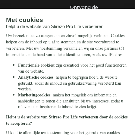
Ontvang de
nieuwsbrief
Steun ons
Info
Nieuwsbrief
Contact
Eenmalig
Ontvang onze
Telegram-berichten
Maandelijks
Privacy
Periodiek
Nalaten
Zelf overschrijven