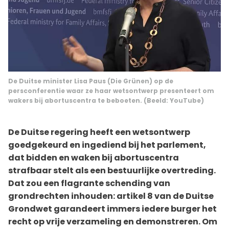
De Duitse minister Lisa Paus (Die Grünen) op de
persconferentie waar ze haar wetsontwerp presenteert om
wakers bij abortuscentra te beboeten. (Beeld: YouTube)
De Duitse regering heeft een wetsontwerp
goedgekeurd en ingediend bij het parlement,
dat bidden en waken bij abortuscentra
strafbaar stelt als een bestuurlijke overtreding.
Dat zou een flagrante schending van
grondrechten inhouden: artikel 8 van de Duitse
Grondwet garandeert immers iedere burger het
recht op vrije verzameling en demonstreren. Om