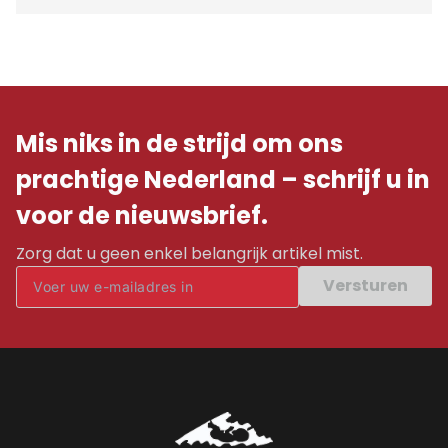
Mis niks in de strijd om ons
prachtige Nederland – schrijf u in
voor de nieuwsbrief.
Zorg dat u geen enkel belangrijk artikel mist.
Versturen