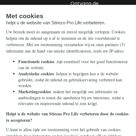
Ontvang de
nieuwsbrief
Steun ons
Info
Nieuwsbrief
Contact
Eenmalig
Ontvang onze
Telegram-berichten
Maandelijks
Privacy
Periodiek
Nalaten
Zelf overschrijven
© 2026 Stichting Civitas Christiana