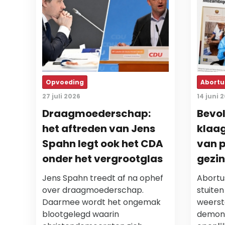
Opvoeding
Abortu
27 juli 2026
14 juni 
Draagmoederschap:
Bevo
het aftreden van Jens
klaag
Spahn legt ook het CDA
van p
onder het vergrootglas
gezi
Jens Spahn treedt af na ophef
Abortu
over draagmoederschap.
stuite
Daarmee wordt het ongemak
weerst
blootgelegd waarin
demoni