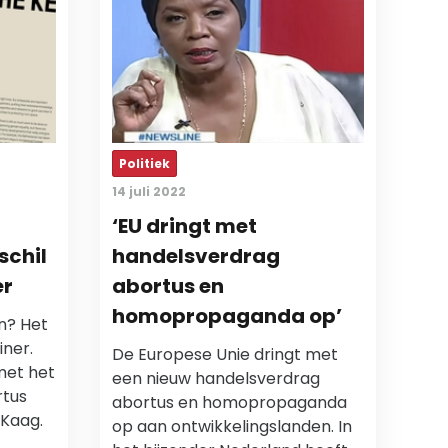
Politiek
14 juli 2022
‘EU dringt met
schil
handelsverdrag
er
abortus en
homopropaganda op’
n? Het
iner.
De Europese Unie dringt met
met het
een nieuw handelsverdrag
rtus
abortus en homopropaganda
 Kaag.
op aan ontwikkelingslanden. In