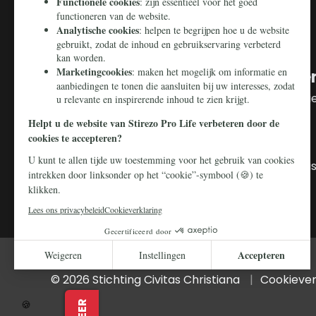
U kunt ongeboren kinderen redde
Makkelijk en snel doneren kan via
iDEAL
. Wilt u 
kan dat naar:
NL16 ABNA 0824 7500 47
T.n.v. Stichting Civitas Christiana
O.v.v. Webdonatie Stirezo en uw postcode + h
© 2026 Stichting Civitas Christiana
Cookiever