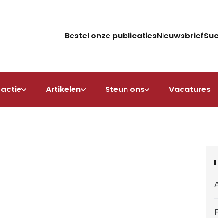
Bestel onze publicaties
Nieuwsbrief
Su
 actie
Artikelen
Steun ons
Vacatures