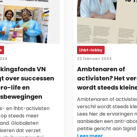
s
Lhbt-lobby
2024
22 februari 2024
lkingsfonds VN
Ambtenaren of
t over successen
activisten? Het ver
ro-life en
wordt steeds klein
nsbewegingen
Ambtenaren of activiste
verschil wordt steeds kle
s- en lhbt-activisten
Lees hier de ervaringen 
n op steeds meer
aanbieden een anti-abo
and. Globalisten
petitie gericht aan Sigrid
seren dat verzet
Lees meer