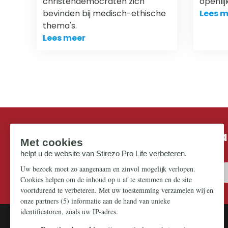
christendemocraten zich
openlij
bevinden bij medisch-ethische
Lees m
thema's.
Lees meer
Mis niks in de strijd om ons pr
Zorg dat u niets over dit thema mist.