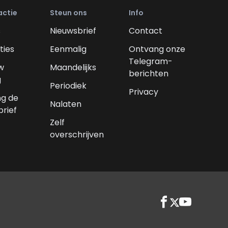
actie
Steun ons
Info
s
Nieuwsbrief
Contact
ties
Eenmalig
Ontvang onze
Telegram-
w
Maandelijks
berichten
g
Periodiek
Privacy
g de
Nalaten
brief
Zelf
overschrijven