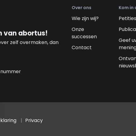
Over ons
Kom in 
Wie zijn wij?
Petitie
Onze
Publica
n van abortus!
successen
Geef u
liever zelf overmaken, dan
Contact
menin
Ontvan
nieuws
uisnummer
klaring
Privacy