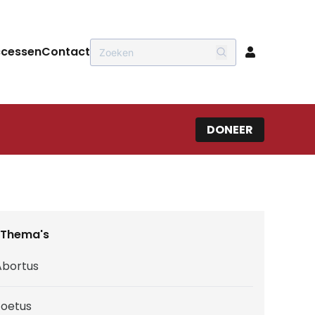
ccessen
Contact
DONEER
Thema's
Abortus
Foetus