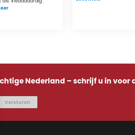
k als 'kwaadaardig'.
eer
achtige Nederland – schrijf u in voor 
Versturen