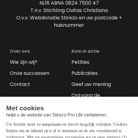
NL16 ABNA 0824 7500 47
T.n.v. Stichting Civitas Christiana
O.v.v. Webdonatie Stirezo en uw postcode +
huisnummer
Over ons
Kom in actie
Wie zijn wij?
Petities
Onze successen
Publicaties
Contact
Geef uw mening
Ontvang de
nieuwsbrief
Steun ons
Info
Nieuwsbrief
Contact