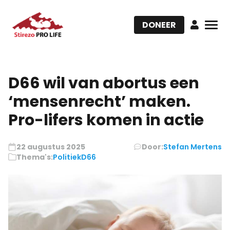
DONEER
D66 wil van abortus een
‘mensenrecht’ maken.
Pro-lifers komen in actie
22 augustus 2025
Door:
Stefan Mertens
Thema's:
Politiek
D66