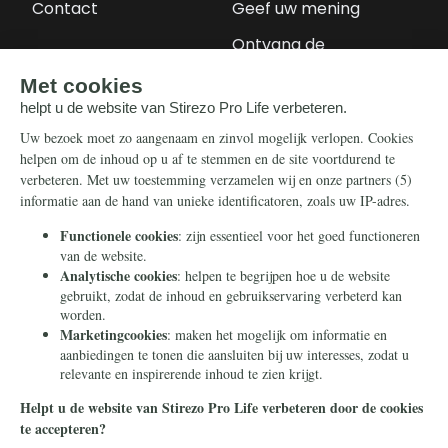
Contact
Geef uw mening
Ontvang de
nieuwsbrief
Steun ons
Info
Nieuwsbrief
Contact
Eenmalig
Ontvang onze
Telegram-berichten
Maandelijks
Privacy
Periodiek
Nalaten
Zelf overschrijven