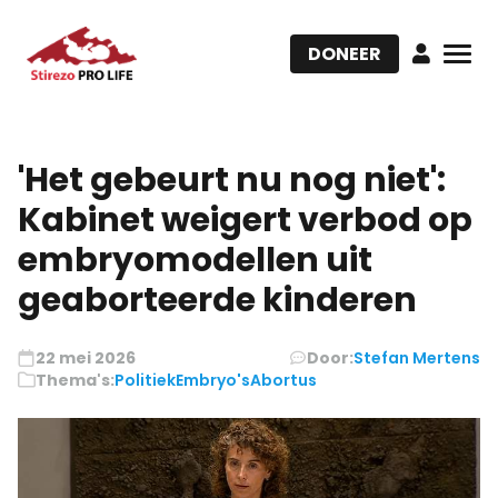
DONEER
'Het gebeurt nu nog niet':
Kabinet weigert verbod op
embryomodellen uit
geaborteerde kinderen
22 mei 2026
Door:
Stefan Mertens
Thema's:
Politiek
Embryo's
Abortus