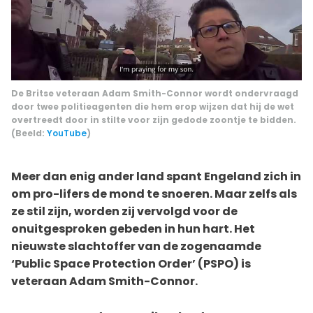
De Britse veteraan Adam Smith-Connor wordt ondervraagd
door twee politieagenten die hem erop wijzen dat hij de wet
overtreedt door in stilte voor zijn gedode zoontje te bidden.
(Beeld:
YouTube
)
Meer dan enig ander land spant Engeland zich in
om pro-lifers de mond te snoeren. Maar zelfs als
ze stil zijn, worden zij vervolgd voor de
onuitgesproken gebeden in hun hart. Het
nieuwste slachtoffer van de zogenaamde
‘Public Space Protection Order’ (PSPO) is
veteraan Adam Smith-Connor.