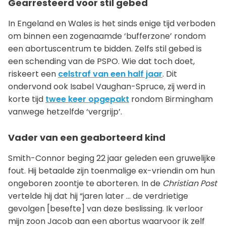
Gearresteerd voor stil gebed
In Engeland en Wales is het sinds enige tijd verboden
om binnen een zogenaamde ‘bufferzone’ rondom
een abortuscentrum te bidden. Zelfs stil gebed is
een schending van de PSPO. Wie dat toch doet,
riskeert een
celstraf van een half jaar
. Dit
ondervond ook Isabel Vaughan-Spruce, zij werd in
korte tijd
twee keer opgepakt
rondom Birmingham
vanwege hetzelfde ‘vergrijp’.
Vader van een geaborteerd kind
Smith-Connor beging 22 jaar geleden een gruwelijke
fout. Hij betaalde zijn toenmalige ex-vriendin om hun
ongeboren zoontje te aborteren. In de
Christian Post
vertelde hij dat hij “jaren later … de verdrietige
gevolgen [besefte] van deze beslissing. Ik verloor
mijn zoon Jacob aan een abortus waarvoor ik zelf