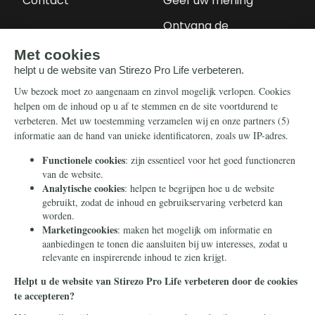
Contact
Geef uw mening
Ontvang de
nieuwsbrief
Steun ons
Info
Nieuwsbrief
Contact
Eenmalig
Ontvang onze
Telegram-berichten
Maandelijks
Privacy
Periodiek
Nalaten
Zelf overschrijven