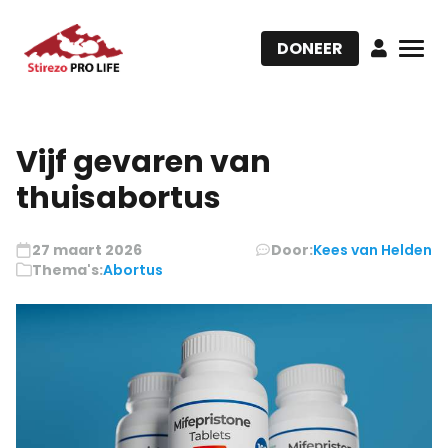
DONEER
Vijf gevaren van
thuisabortus
27 maart 2026
Door:
Kees van Helden
Thema's:
Abortus