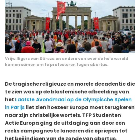
Vrijwilligers van Stirezo en andere van over de hele wereld
komen samen om te protesteren tegen abortus.
De tragische religieuze en morele decadentie die
te zien was op de blasfemische afbeelding van
het
Laatste Avondmaal op de Olympische Spelen
in Parijs
liet zien hoezeer Europa moet terugkeren
naar zijn christelijke wortels. TFP Studenten
Actie Europa ging de uitdaging aan door een
reeks campagnes te lanceren die opriepen tot
het beëindigen van de zonde van abortus.