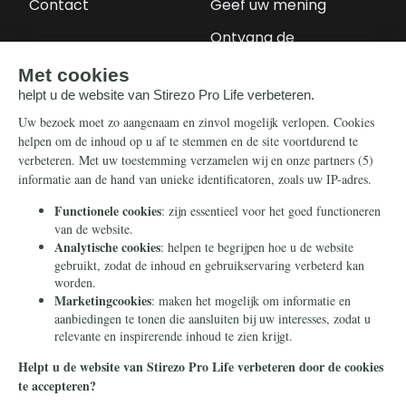
Contact
Geef uw mening
Ontvang de
nieuwsbrief
Steun ons
Info
Nieuwsbrief
Contact
Eenmalig
Ontvang onze
Telegram-berichten
Maandelijks
Privacy
Periodiek
Nalaten
Zelf overschrijven