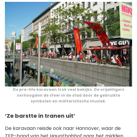
De pro-life karavaan trok veel bekijks. De vrijwilligers
verhoogden de sfeer in de stad door de gebruikte
symbolen en militaristische muziek.
‘Ze barstte in tranen uit’
De karavaan reisde ook naar Hannover, waar de
TFP-band van het Hauptbahhof naar het midden