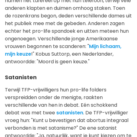
namen het tafereel op met hun telefoon, terwijl vele
anderen klapten en duimen omhoog staken. Toen
de rozenkrans begon, deden verschillende dames uit
het publiek mee met de gebeden. Anderen zagen
echter het pro-life spandoek en uitten meteen hun
ongenoegen. Verschillende jonge Amerikaanse
vrouwen begonnen te scanderen: "
Mijn lichaam,
mijn keuze
!" Kobus Suttorp, een Nederlander,
antwoordde: "Moord is geen keuze."
Satanisten
Terwijl TFP-vrijwilligers hun pro-life folders
verspreidden onder de menigte, raakten
verschillende van hen in debat. Eén schokkend
debat was met twee
satanisten
. De TFP-vrijwilliger
vroeg hun: "Kunt u bevestigen dat abortus integraal
verbonden is met satanisme?" De ene satanist
antwoordde: "Ja, natuurlijk, want je kunt kiezen om te