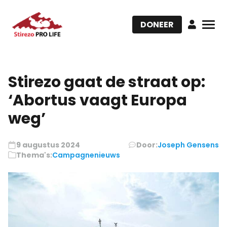
DONEER
Stirezo gaat de straat op:
‘Abortus vaagt Europa
weg’
9 augustus 2024
Door:
Joseph Gensens
Thema's:
Campagnenieuws