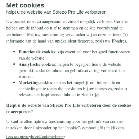
Steun ons
Info
Nieuwsbrief
Contact
Eenmalig
Ontvang onze
Telegram-berichten
Maandelijks
Privacy
Periodiek
Nalaten
Zelf overschrijven
© 2026 Stichting Civitas Christiana
Cookieverklaring
Privacy