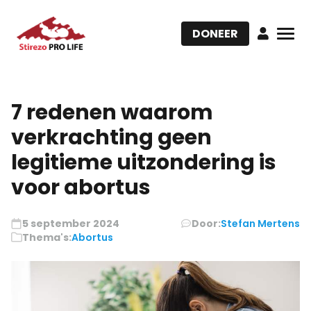
DONEER
7 redenen waarom
verkrachting geen
legitieme uitzondering is
voor abortus
5 september 2024
Door:
Stefan Mertens
Thema's:
Abortus