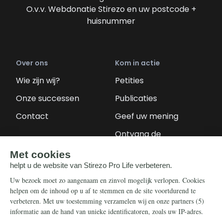
O.v.v. Webdonatie Stirezo en uw postcode +
huisnummer
Over ons
Kom in actie
Wie zijn wij?
Petities
Onze successen
Publicaties
Contact
Geef uw mening
Ontvang de
nieuwsbrief
Steun ons
Info
Nieuwsbrief
Contact
Eenmalig
Ontvang onze