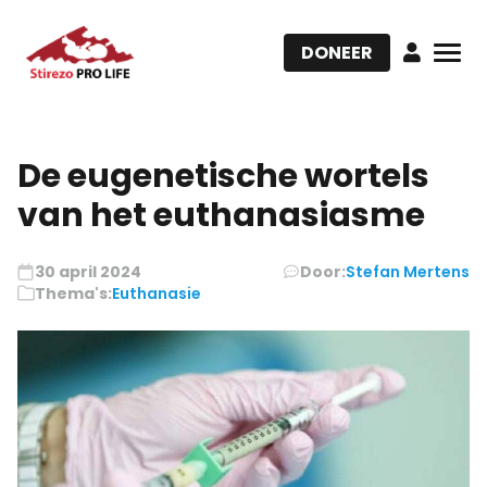
DONEER
De eugenetische wortels
van het euthanasiasme
30 april 2024
Door:
Stefan Mertens
Thema's:
Euthanasie