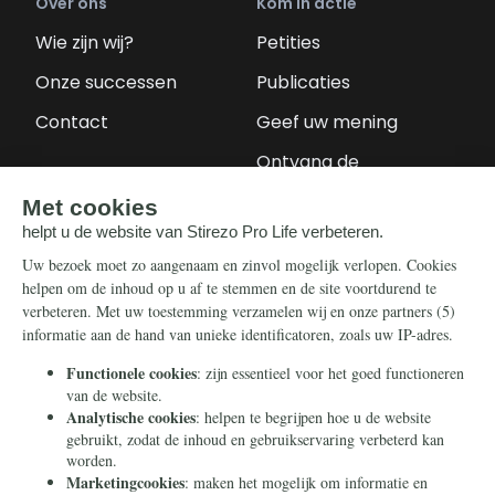
Over ons
Kom in actie
Wie zijn wij?
Petities
Onze successen
Publicaties
Contact
Geef uw mening
Ontvang de
nieuwsbrief
Steun ons
Info
Nieuwsbrief
Contact
Eenmalig
Ontvang onze
Telegram-berichten
Maandelijks
Privacy
Periodiek
Nalaten