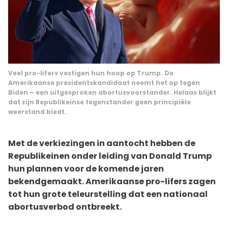
Veel pro-lifers vestigen hun hoop op Trump. De
Amerikaanse presidentskandidaat neemt het op tegen
Biden – een uitgesproken abortusvoorstander. Helaas blijkt
dat zijn Republikeinse tegenstander geen principiële
weerstand biedt.
Met de verkiezingen in aantocht hebben de
Republikeinen onder leiding van Donald Trump
hun plannen voor de komende jaren
bekendgemaakt. Amerikaanse pro-lifers zagen
tot hun grote teleurstelling dat een nationaal
abortusverbod ontbreekt.