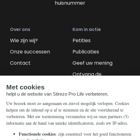
huisnummer
Over ons
Kom in actie
Wie zijn wij?
Petities
Onze successen
Publicaties
Contact
Geef uw mening
Ontvang de
nieuwsbrief
Steun ons
Info
Nieuwsbrief
Contact
Eenmalig
Ontvang onze
Telegram-berichten
Maandelijks