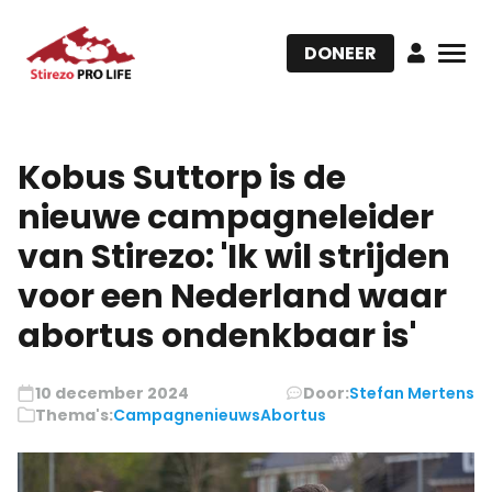
DONEER
Kobus Suttorp is de
nieuwe campagneleider
van Stirezo: 'Ik wil strijden
voor een Nederland waar
abortus ondenkbaar is'
10 december 2024
Door:
Stefan Mertens
Thema's:
Campagnenieuws
Abortus