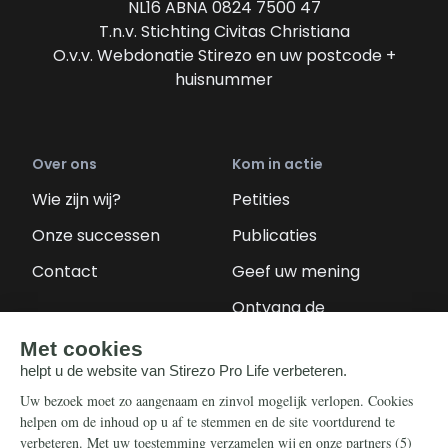
NL16 ABNA 0824 7500 47
T.n.v. Stichting Civitas Christiana
O.v.v. Webdonatie Stirezo en uw postcode +
huisnummer
Over ons
Kom in actie
Wie zijn wij?
Petities
Onze successen
Publicaties
Contact
Geef uw mening
Ontvang de
nieuwsbrief
Steun ons
Info
Nieuwsbrief
Contact