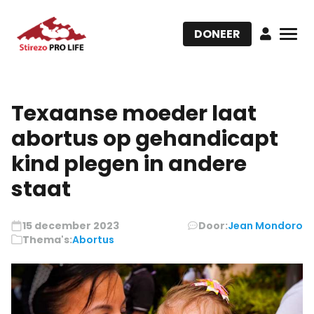
DONEER
Texaanse moeder laat
abortus op gehandicapt
kind plegen in andere
staat
15 december 2023
Door:
Jean Mondoro
Thema's:
Abortus