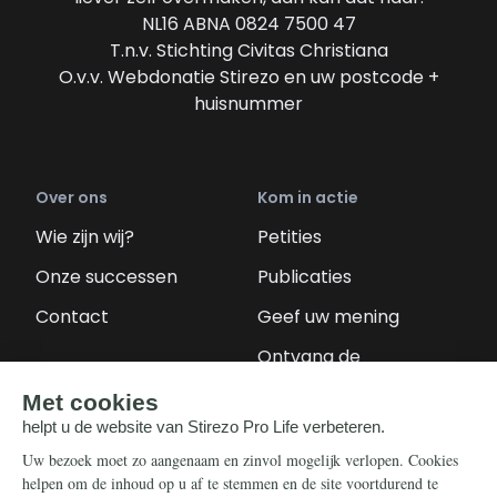
NL16 ABNA 0824 7500 47
T.n.v. Stichting Civitas Christiana
O.v.v. Webdonatie Stirezo en uw postcode +
huisnummer
Over ons
Kom in actie
Wie zijn wij?
Petities
Onze successen
Publicaties
Contact
Geef uw mening
Ontvang de
nieuwsbrief
Steun ons
Info
Nieuwsbrief
Contact