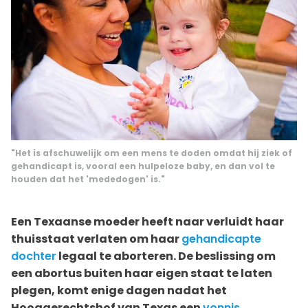
"Het is afschuwelijk om een mens te doden omdat hij ziek of
gehandicapt is, vooral een hulpeloze baby, en dan vol te
houden dat het 'mededogen' is."
Een Texaanse moeder heeft naar verluidt haar
thuisstaat verlaten om haar
gehandicapte
dochter
legaal te aborteren. De beslissing om
een abortus buiten haar eigen staat te laten
plegen, komt enige dagen nadat het
Hooggerechtshof van Texas een
vonnis