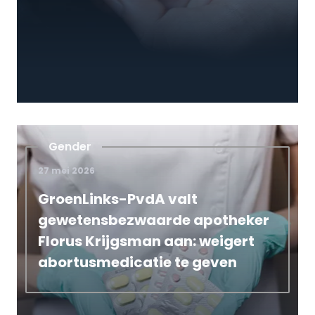
Gender
27 mei 2026
GroenLinks-PvdA valt
gewetensbezwaarde apotheker
Florus Krijgsman aan: weigert
abortusmedicatie te geven