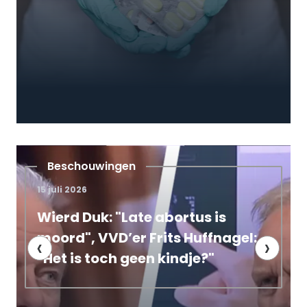
Campagnenieuws
10 maart 2026
s is
De straat op tegen abortus i
ffnagel:
Den Haag en Leiden: satanis
‹
›
?"
scanderen demonische leuz