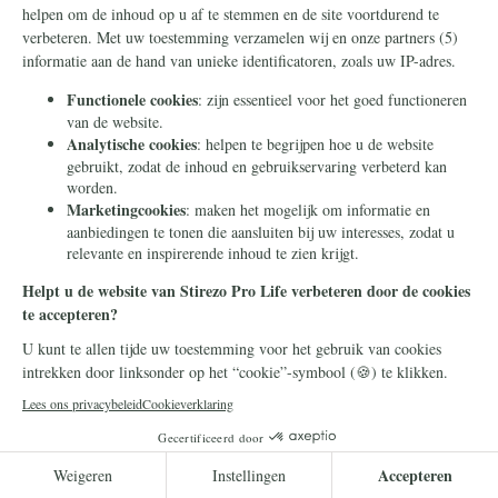
Pro Life
15 juni 2026
Valt de 'consensus' over
abortus in Europa uit elkaar?
Is abortus een 'afgedane' kwestie in
Europa? Op het eerste gezicht lijkt dat
zeker zo.
Lees meer