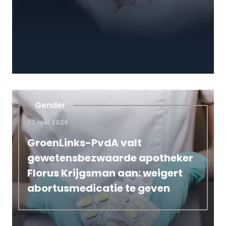
Gender
27 mei 2026
GroenLinks-PvdA valt
gewetensbezwaarde apotheker
Florus Krijgsman aan: weigert
abortusmedicatie te geven